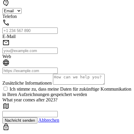
contact_support
Telefon
call
E-Mail
mail
Web
language
Zusätzliche Informationen
Ich stimme zu, dass meine Daten für zukünftige Kommunikation
in Ihren Aufzeichnungen gespeichert werden
What year comes after 2023?
map
Abbrechen
Nachricht senden
lock