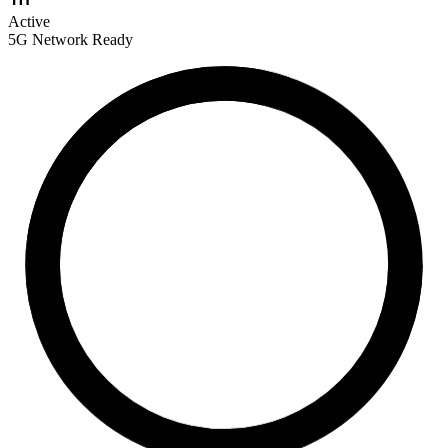
signal_cellular_alt
Active
5G Network Ready