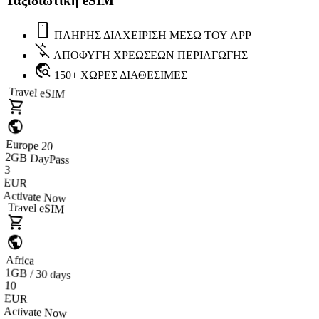
Ταξιδιωτική eSIM
mobile
ΠΛΗΡΗΣ ΔΙΑΧΕΙΡΙΣΗ ΜΕΣΩ ΤΟΥ APP
money_off
ΑΠΟΦΥΓΗ ΧΡΕΩΣΕΩΝ ΠΕΡΙΑΓΩΓΗΣ
travel_explore
150+ ΧΩΡΕΣ ΔΙΑΘΕΣΙΜΕΣ
Travel eSIM
shopping_cart
public
Europe 20
2GB DayPass
3
EUR
Activate Now
Travel eSIM
shopping_cart
public
Africa
1GB / 30 days
10
EUR
Activate Now