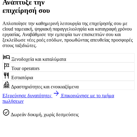
Ανάπτυξε την
επιχείρησή σου
Απλοποίησε την καθημερινή λειτουργία της επιχείρησής σου με
cloud ταμειακή, ψηφιακή παραγγελιοληψία και καταγραφή χρόνου
εργασίας. Αναβάθμισε την εμπειρία των επισκεπτών σου και
ξεκλείδωσε νέες ροές εσόδων, προωθώντας απευθείας προσφορές
στους ταξιδιώτες.
hotel
Ξενοδοχεία και καταλύματα
tour
Tour operators
restaurant
Εστιατόρια
sailing
Δραστηριότητες και ενοικιαζόμενα
arrow_forward
Εξερεύνησε δυνατότητες
Επικοινώνησε με το τμήμα
πωλήσεων
check_circle
Δωρεάν δοκιμή, χωρίς δεσμεύσεις