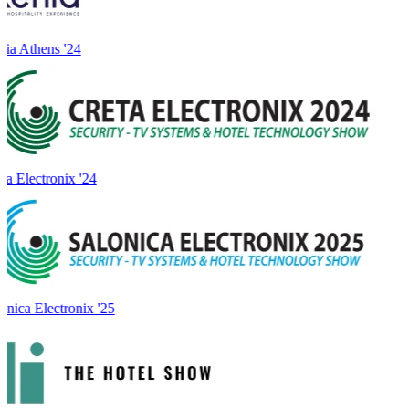
ia Athens '24
a Electronix '24
onica Electronix '25