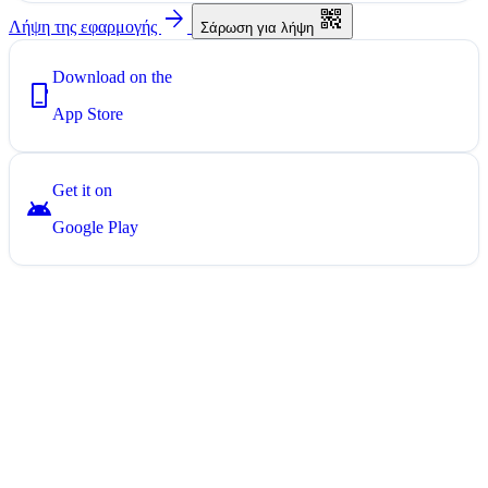
arrow_forward
qr_code_2
Λήψη της εφαρμογής
Σάρωση για λήψη
Download on the
phone_iphone
App Store
Get it on
android
Google Play