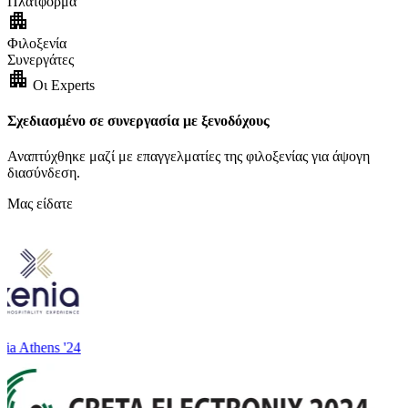
Πλατφόρμα
apartment
Φιλοξενία
Συνεργάτες
apartment
Οι Experts
Σχεδιασμένο σε συνεργασία με ξενοδόχους
Αναπτύχθηκε μαζί με επαγγελματίες της φιλοξενίας για άψογη
διασύνδεση.
Μας είδατε
ia Athens '24