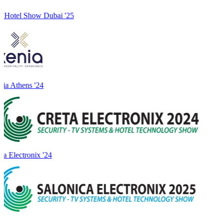
 Hotel Show Dubai '25
ia Athens '24
a Electronix '24