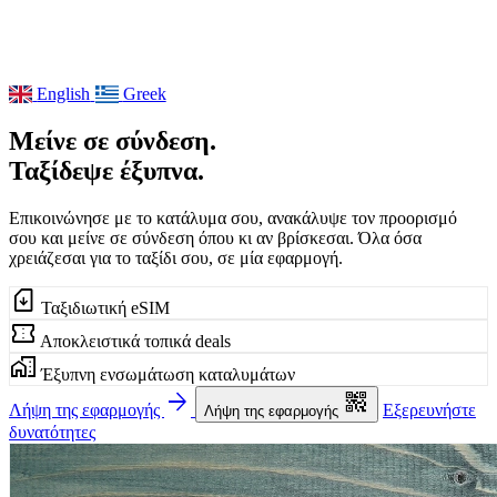
English
Greek
Μείνε σε σύνδεση.
Ταξίδεψε έξυπνα.
Eπικοινώνησε με το κατάλυμα σου, ανακάλυψε τον προορισμό
σου και μείνε σε σύνδεση όπου κι αν βρίσκεσαι. Όλα όσα
χρειάζεσαι για το ταξίδι σου, σε μία εφαρμογή.
sim_card_download
Ταξιδιωτική eSIM
confirmation_number
Αποκλειστικά τοπικά deals
home_work
Έξυπνη ενσωμάτωση καταλυμάτων
arrow_forward
qr_code_2
Λήψη της εφαρμογής
Εξερευνήστε
Λήψη της εφαρμογής
δυνατότητες