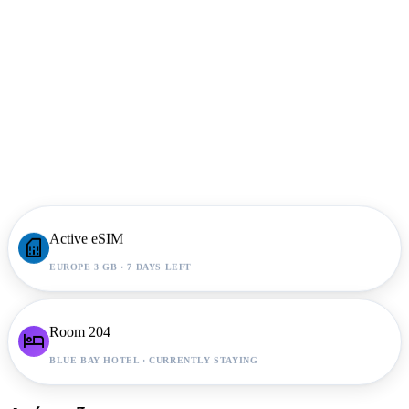
Active eSIM
sim_card
EUROPE 3 GB · 7 DAYS LEFT
Room 204
hotel
BLUE BAY HOTEL · CURRENTLY STAYING