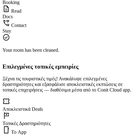
Show
Booking
description
Read
Docs
wifi_calling
Contact
Stay
check_circle
Your room has been cleaned.
Επιλεγμένες τοπικές εμπειρίες
Ξέχνα τις τουριστικές τιμές! Ανακάλυψε επιλεγμένες
δραστηριότητες και εξασφάλισε αποκλειστικές εκπτώσεις σε
τοπικές επιχειρήσεις — διαθέσιμα μέσα από το Conit Cloud app.
confirmation_number
Αποκλειστικά Deals
tour
Τοπικές Δραστηριότητες
smartphone
Το App